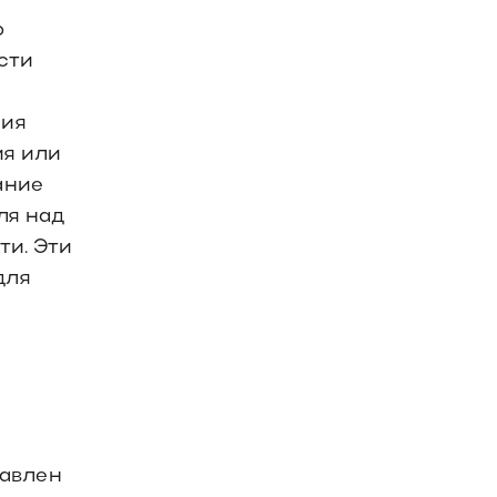
о
сти
ния
ия или
ание
ля над
ти. Эти
для
равлен