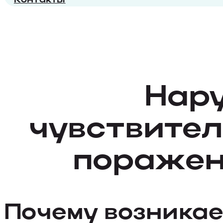
Нар
чувствител
поражен
Почему возника