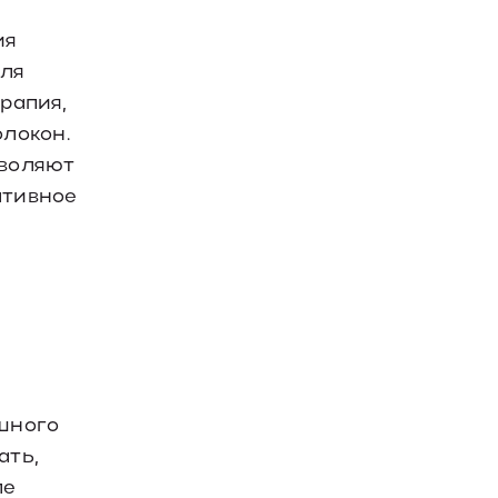
ия
для
рапия,
локон.
зволяют
ативное
шного
ать,
ле