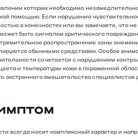
явлении которых необходимо незамедлительн
кой помощью. Если нарушение чувствительно
тью в конечностях или вы замечаете, что не
может быть сигналом критического поврежде
стремительное распространение зоны онемен
упируются обычными средствами. Особое вним
твительности сочетается с нарушением контро
вета и температуры кожи в пораженной облас
ть экстренного вмешательства специалистов 
симптом
ти всегда носит комплексный характер и нап