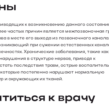
ины
риводящих к возникновению данного состояни
лее частых причин является межпозвоночная г
а в месте его выхода из позвоночного канала
озникающий при сужении естественных канал
ечностях. Хронические заболевания, такие как
арушения в структуре нервов, приводя к
 стать последствия травм, острые воспалител
, которые постепенно нарушают нормальную
р и окружающих их тканей.
атиться к врачу