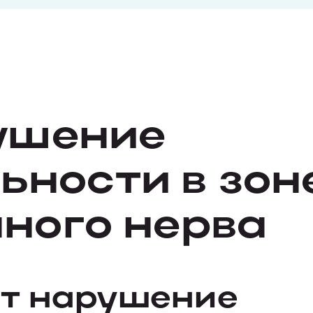
ушение
ьности в зон
ного нерва
ет нарушение