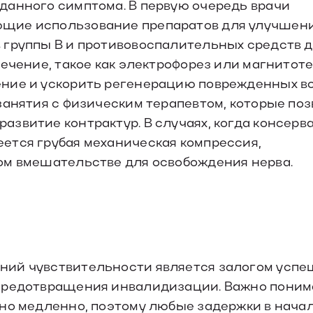
данного симптома. В первую очередь врачи
ющие использование препаратов для улучшен
 группы B и противовоспалительных средств 
ечение, такое как электрофорез или магнитоте
ние и ускорить регенерацию поврежденных во
занятия с физическим терапевтом, которые по
звитие контрактур. В случаях, когда консерв
ется грубая механическая компрессия,
ом вмешательстве для освобождения нерва.
ний чувствительности является залогом успе
 предотвращения инвалидизации. Важно поним
ьно медленно, поэтому любые задержки в нача