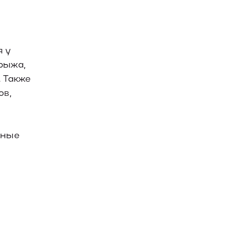
я у
рыжа,
. Также
ов,
ьные