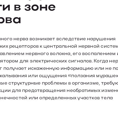
и в зоне
рва
ного нерва возникает вследствие нарушения
ких рецепторов к центральной нервной систем
авлением нервного волокна, его воспалением
ятором для электрических сигналов. Когда не
зг получает искаженную информацию или не п
 покалывания или ощущения «ползания мурашек
ные структурные проблемы в организме, треб
екции для предотвращения необратимых измен
онечностей или определенных участков тела