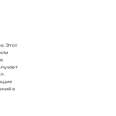
е. Этот
 или
рв
олучает
».
ующие
ений в