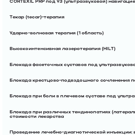
CORTEXIL PRP под УЗ (ультразвуковой) навигацие
Текар (tecar)-терапия
Ударно-волновая терапия (1 область)
Высокоинтенсивная лазеротерапия (HILT)
Блокада фасеточных суставов под ультразвуково
Блокада крестцово-подвздошного сочленения по
Блокада при боли в плечевом суставе под ультр
Блокада при различных тендинопатиях (латерал
стоимости лекарства
Проведение лечебно-диагнотической инъекции: в