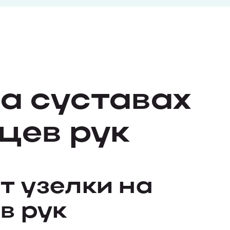
на суставах
цев рук
т узелки на
в рук