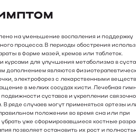
симптом
влено на уменьшение воспаления и поддержку
ного процесса. В периоды обострения исполь
аты в форме мазей, кремов или таблеток.
 курсами для улучшения метаболизма в суста
ым дополнением являются физиотерапевтичес
очки, электрофорез с лекарственными вещест
ащение в мелких сосудах кисти. Лечебная гим
 подвижности суставов и укреплении связочн
 В ряде случаев могут применяться ортезы ил
равильном положении во время сна или при
 убрать уже сформировавшиеся костные разр
пия позволяет остановить их рост и полность