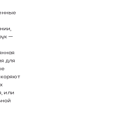
венные
нии,
рук —
янная
ия для
ые
скоряют
х
, или
ьной