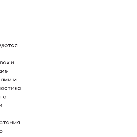
зуются
вах и
кие
вами и
настика
ого
и
астания
ю