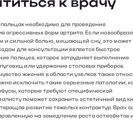
атиться к врачу
 пальцах необходимо для проведения
я агрессивных форм артрита. Если новообраз
м и сильной болью, мешающей сну, это может
водом для консультации является быстрое
ние пальцев, которое затрудняет выполнение
 пуговиц или удержание столовых приборов.
чувство жжения в области узелков также относ
ажно исключить такие серьезные патологии, к
офусы, которые требуют специфической
иалисту поможет сохранить эстетичный вид ки
отвращая развитие тяжелых контрактур. Врач 
правленную на замедление роста остеофитов 