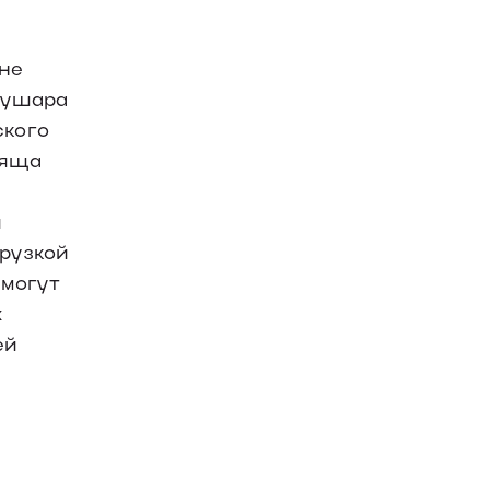
м
ине
 Бушара
ского
ряща
и
грузкой
 могут
х
ей