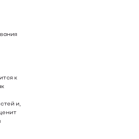
ования
ится к
ак
стей и,
оценит
и