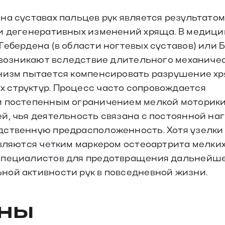
на суставах пальцев рук является результато
 и дегенеративных изменений хряща. В медиц
Гебердена (в области ногтевых суставов) или
я возникают вследствие длительного механиче
анизм пытается компенсировать разрушение х
 структур. Процесс часто сопровождается
и постепенным ограничением мелкой моторик
й, чья деятельность связана с постоянной на
дственную предрасположенность. Хотя узелки
являются четким маркером остеоартрита мелки
 специалистов для предотвращения дальнейш
ной активности рук в повседневной жизни.
ины