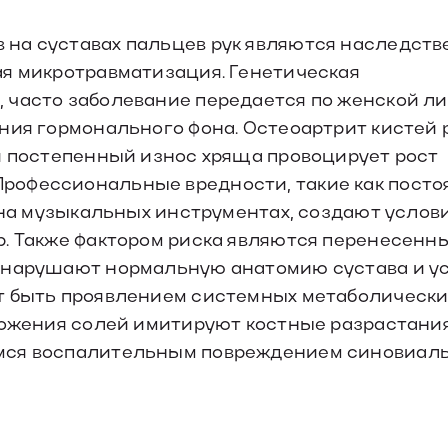
 на суставах пальцев рук являются наследст
ая микротравматизация. Генетическая
 часто заболевание передается по женской ли
ния гормонального фона. Остеоартрит кистей 
й постепенный износ хряща провоцирует рост
рофессиональные вредности, такие как посто
а на музыкальных инструментах, создают услов
р. Также фактором риска являются перенесенн
е нарушают нормальную анатомию сустава и у
т быть проявлением системных метаболически
ложения солей имитируют костные разрастания
емся воспалительным повреждением синовиал