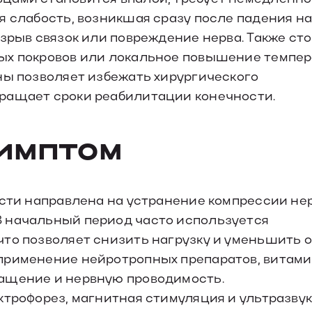
я слабость, возникшая сразу после падения на
зрыв связок или повреждение нерва. Также ст
ных покровов или локальное повышение темпе
ны позволяет избежать хирургического
ращает сроки реабилитации конечности.
симптом
исти направлена на устранение компрессии не
 начальный период часто используется
то позволяет снизить нагрузку и уменьшить о
 применение нейротропных препаратов, витам
ащение и нервную проводимость.
ктрофорез, магнитная стимуляция и ультразву