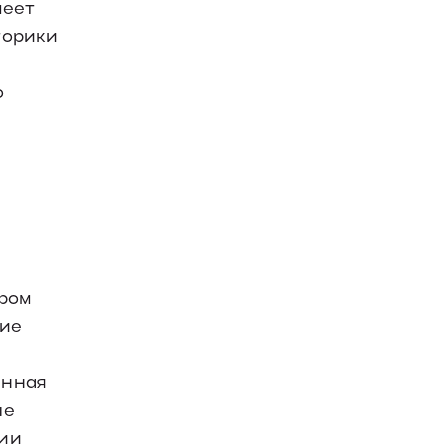
меет
торики
о
ором
ние
енная
ые
пии