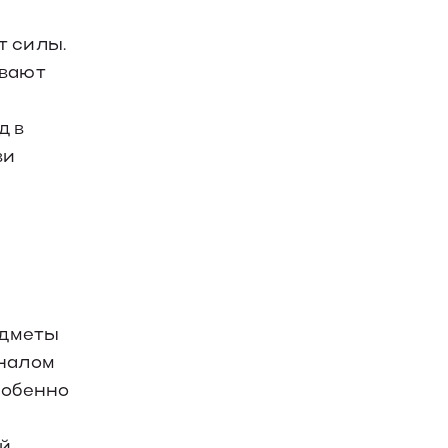
т силы.
ивают
д в
ви
едметы
гналом
собенно
ой