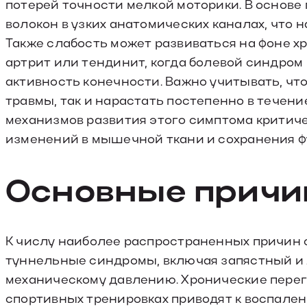
потерей точности мелкой моторики. В основ
волокон в узких анатомических каналах, что 
Также слабость может развиваться на фоне х
артрит или тендинит, когда болевой синдро
активность конечности. Важно учитывать, чт
травмы, так и нарастать постепенно в течен
механизмов развития этого симптома критич
изменений в мышечной ткани и сохранения ф
Основные прич
К числу наиболее распространенных причин
туннельные синдромы, включая запястный и л
механическому давлению. Хронические перег
спортивных тренировках приводят к воспален