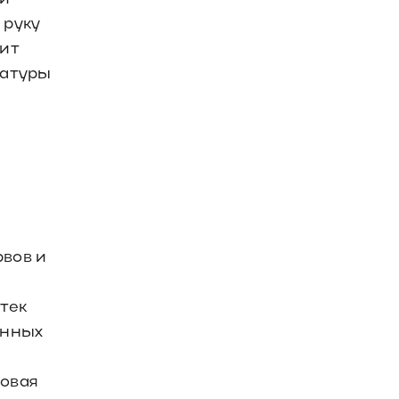
 руку
оит
ратуры
рвов и
тек
инных
ковая