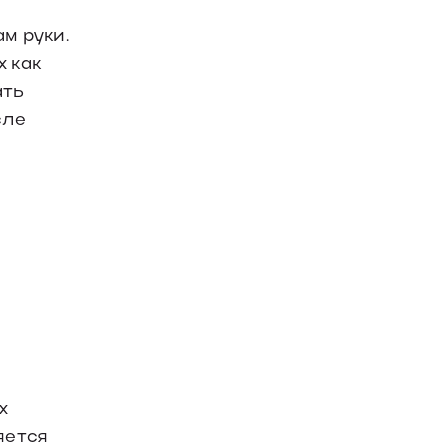
м руки.
 как
ать
сле
х
яется