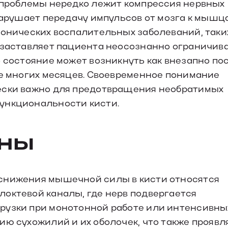
е проблемы нередко лежит компрессия нервных
нарушает передачу импульсов от мозга к мышца
ронических воспалительных заболеваний, таких
м заставляет пациента неосознанно ограничив
о состояние может возникнуть как внезапно по
ие многих месяцев. Своевременное понимание
ески важно для предотвращения необратимых
ункциональности кисти.
ины
 снижения мышечной силы в кисти относятся
октевой каналы, где нерв подвергается
рузки при монотонной работе или интенсивны
ию сухожилий и их оболочек, что также проявл