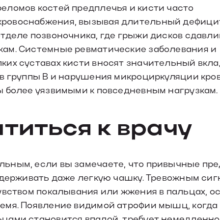
еломов костей предплечья и кисти часто
ровоснабжения, вызывая длительный дефици
отделе позвоночника, где грыжи дисков сдавл
кам. Системные ревматические заболевания и
ких суставах кисти вносят значительный вкла
ов группы В и нарушения микроциркуляции кро
ы более уязвимыми к повседневным нагрузкам.
атиться к врачу
льным, если вы замечаете, что привычные пр
 удерживать даже легкую чашку. Тревожным си
увством покалывания или жжения в пальцах, о
емя. Появление видимой атрофии мышц, когда
цами становится впалой, требует немедленн