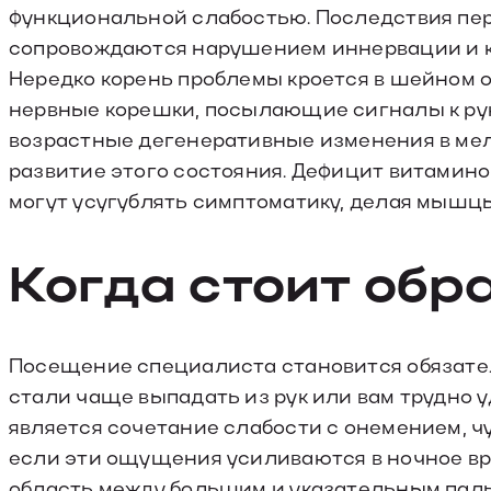
функциональной слабостью. Последствия пер
сопровождаются нарушением иннервации и к
Нередко корень проблемы кроется в шейном 
нервные корешки, посылающие сигналы к ру
возрастные дегенеративные изменения в мел
развитие этого состояния. Дефицит витамин
могут усугублять симптоматику, делая мышц
Когда стоит обр
Посещение специалиста становится обязате
стали чаще выпадать из рук или вам трудно
является сочетание слабости с онемением, ч
если эти ощущения усиливаются в ночное вр
область между большим и указательным паль