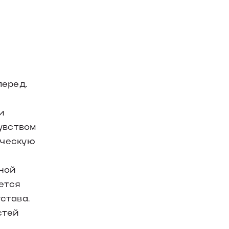
перед.
и
увством
ическую
ной
ется
става.
стей