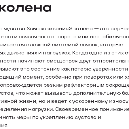
 колена
 чувство «выскакивания» колена — это серье
ности связочного аппарата или нестабильно
живается сложной системой связок, которые
 движениях и нагрузках. Когда одна из этих с
хности начинают смещаться друг относительн
вают это состояние как потерю уверенности 
ходящий момент, особенно при поворотах или х
о сопровождается резким рефлекторным сокращ
став, что может вызывать дополнительную бо
ивной жизни, но и ведет к ускоренному износу
ределения нагрузки. Своевременное понимани
инять меры по укреплению сустава и
ия.