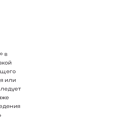
» в
зкой
ющего
я или
следует
аже
ведения
ь