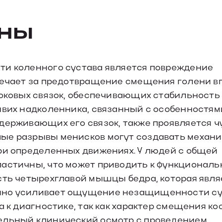
ины
ти коленного сустава является повреждение
вечает за предотвращение смещения голени в
боковых связок, обеспечивающих стабильность
ывих надколенника, связанный с особенностям
держивающих его связок, также проявляется ч
лые разрывы менисков могут создавать механ
ри определенных движениях. У людей с общей
ластичны, что может приводить к функциональ
сть четырехглавой мышцы бедра, которая явля
енно усиливает ощущение незащищенности су
а к диагностике, так как характер смещения ко
ельный клинический осмотр с проведением