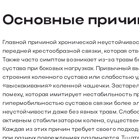
Основные прич
Главной причиной хронической неустойчивос
передней крестообразной связки, которая от
Также часто симптом возникает из-за травм 
сустава при боковых нагрузках. Привычный в
строения коленного сустава или слабостью у
«выскакивания» коленной чашечки. Застаре
помеху, которая имитирует нестабильность п
гипермобильностью суставов связки более э
неустойчивости даже без явных травм. Слабо
активным стабилизатором колена, существ
Каждая из этих причин требует своего подход
при разных повреждениях различается. Тщат