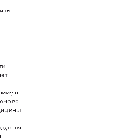
нить
ти
яет
ы
одимую
ено во
едицины
ндуется
я