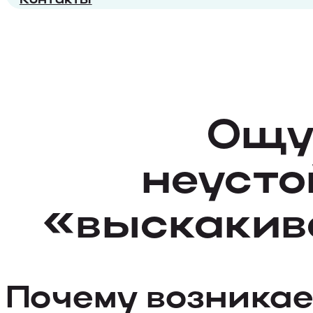
Ощу
неусто
«выскакив
Почему возника