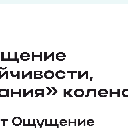
щение
йчивости,
ания» колен
ет Ощущение