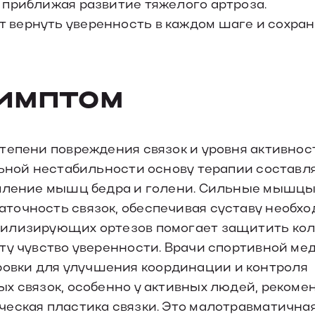
 приближая развитие тяжелого артроза.
вернуть уверенность в каждом шаге и сохра
симптом
тепени повреждения связок и уровня активнос
льной нестабильности основу терапии составл
епление мышц бедра и голени. Сильные мышц
точность связок, обеспечивая суставу необх
билизирующих ортезов помогает защитить кол
нту чувство уверенности. Врачи спортивной м
вки для улучшения координации и контроля
х связок, особенно у активных людей, рекоме
ческая пластика связки. Это малотравматична