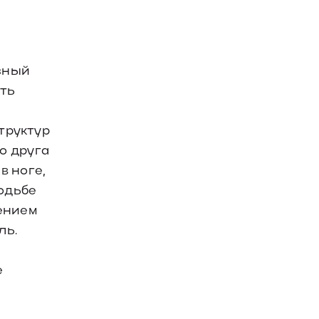
зный
сть
труктур
о друга
в ноге,
одьбе
ением
ль.
е