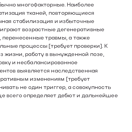
бычно многофакторные. Наиболее
атизация тканей, повторяющиеся
чная стабилизация и избыточные
ь играют возрастные дегенеративные
, перенесенные травмы, а также
ьные процессы [требует проверки]. К
 жизни, работу в вынужденной позе,
овку и несбалансированное
иентов выявляется наследственная
еративным изменениям [требует
нивать не один триггер, а совокупность
аще всего определяет дебют и дальнейшее