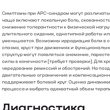
Симптомы при АРС-синдром могут различатьс
чаще включают локальную боль, скованность
снижение толерантности к физической нагруз
длительного сидения, однотипной работы или 
уменьшается. Возможны иррадиация боли в 
спазма, хруст при движениях и функциональн
структур могут появляться онемение, парест
силы в конечности [требует проверки]. Для х
чередование ремиссий и обострений. На поз
двигательные ограничения и компенсационн
поддерживает болевой круг. Оценка динамик
процесса и выбрать адекватный объем терап
Диагностика