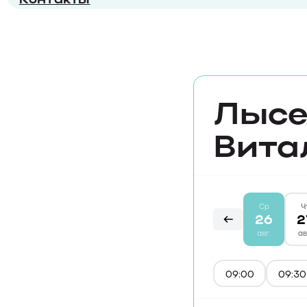
Лысе
Вита
Ср
Ч
26
2
авг.
ав
09:00
09:30