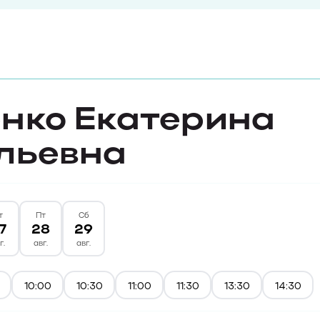
нко Екатерина
льевна
т
Пт
Сб
7
28
29
г.
авг.
авг.
10:00
10:30
11:00
11:30
13:30
14:30